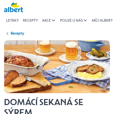
{name
Přeskočit
of
recipe}
LETÁKY
RECEPTY
AKCE
POUZE U NÁS
MŮJ ALBERT
|
Albert
Recepty
DOMÁCÍ SEKANÁ SE
SÝREM