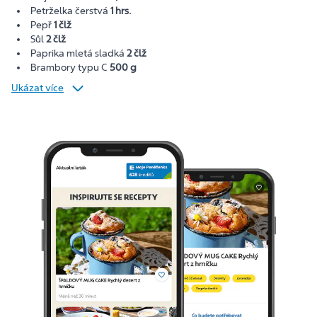
Petrželka čerstvá
1 hrs.
Pepř
1 člž
Sůl
2 člž
Paprika mletá sladká
2 člž
Brambory typu C
500 g
Ukázat více