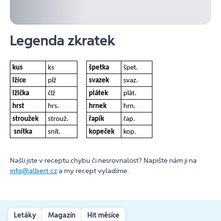
Legenda zkratek
kus
ks
špetka
špet.
lžíce
plž
svazek
svaz.
lžička
člž
plátek
plát.
hrst
hrs.
hrnek
hrn.
stroužek
strouž.
řapík
řap.
snítka
snít.
kopeček
kop.
Našli jste v receptu chybu či nesrovnalost? Napište nám ji na
info@albert.cz
a my recept vyladíme.
Letáky
Magazín
Hit měsíce