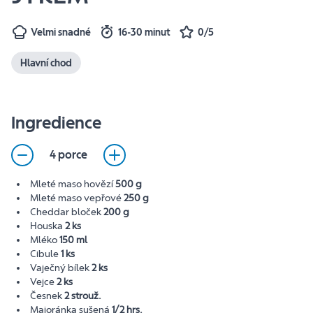
Velmi snadné
16-30 minut
0/5
Hlavní chod
Ingredience
4 porce
Mleté maso hovězí
500 g
Mleté maso vepřové
250 g
Cheddar bloček
200 g
Houska
2 ks
Mléko
150 ml
Cibule
1 ks
Vaječný bílek
2 ks
Vejce
2 ks
Česnek
2 strouž.
Majoránka sušená
1/2 hrs.