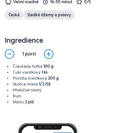
Velmi snadné
16-30 minut
0/5
Česká
Sladké džemy a polevy
Ingredience
1 porcí
Čokoláda hořká
100 g
Cukr vanilkový
1 ks
Povidla švestková
200 g
Skořice mletá
1/2 člž
Hřebíček mletý
Rum
Máslo
2 plž