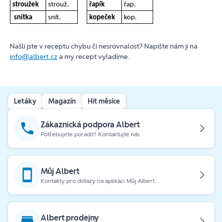
stroužek
strouž.
řapík
řap.
snítka
snít.
kopeček
kop.
Našli jste v receptu chybu či nesrovnalost? Napište nám ji na
info@albert.cz
a my recept vyladíme.
Letáky
Magazín
Hit měsíce
Zákaznická podpora Albert
Potřebujete poradit? Kontaktujte nás.
Můj Albert
Kontakty pro dotazy na aplikaci Můj Albert.
Albert prodejny