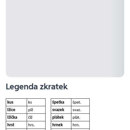
Legenda zkratek
kus
ks
špetka
špet.
lžíce
plž
svazek
svaz.
lžička
člž
plátek
plát.
hrst
hrs.
hrnek
hrn.