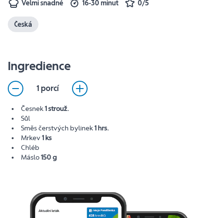
Velmi snadné
16-30 minut
0/5
Česká
Ingredience
1 porcí
Česnek
1 strouž.
Sůl
Směs čerstvých bylinek
1 hrs.
Mrkev
1 ks
Chléb
Máslo
150 g