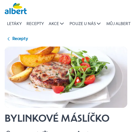
{name
Přeskočit
of
recipe}
LETÁKY
RECEPTY
AKCE
POUZE U NÁS
MŮJ ALBERT
|
Albert
Recepty
BYLINKOVÉ MÁSLÍČKO