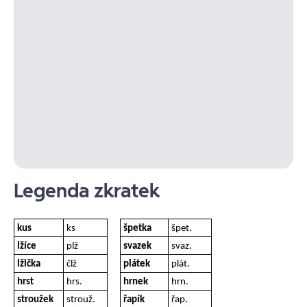
Legenda zkratek
kus
ks
špetka
špet.
lžíce
plž
svazek
svaz.
lžička
člž
plátek
plát.
hrst
hrs.
hrnek
hrn.
stroužek
strouž.
řapík
řap.