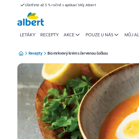
{name
Ušetřete až 5 % ročně s aplikací Můj Albert
Přeskočit
of
recipe}
|
Albert
LETÁKY
RECEPTY
AKCE
POUZE U NÁS
MŮJ A
Recepty
Bio mrkvový krém s červenou čočkou