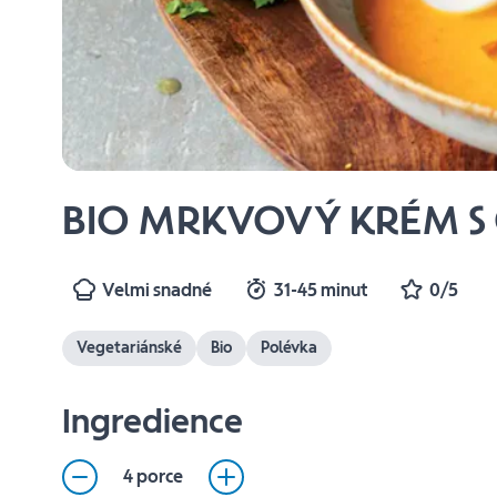
BIO MRKVOVÝ KRÉM S
Velmi snadné
31-45 minut
0/5
Vegetariánské
Bio
Polévka
Ingredience
4 porce