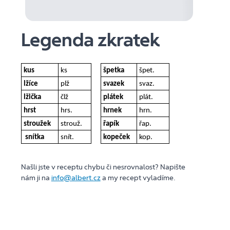
Legenda zkratek
kus
ks
špetka
špet.
lžíce
plž
svazek
svaz.
lžička
člž
plátek
plát.
hrst
hrs.
hrnek
hrn.
stroužek
strouž.
řapík
řap.
snítka
snít.
kopeček
kop.
Našli jste v receptu chybu či nesrovnalost? Napište
nám ji na
info@albert.cz
a my recept vyladíme.