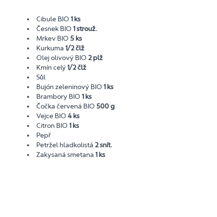
Cibule BIO
1 ks
Česnek BIO
1 strouž.
Mrkev BIO
5 ks
Kurkuma
1/2 člž
Olej olivový BIO
2 plž
Kmín celý
1/2 člž
Sůl
Bujón zeleninový BIO
1 ks
Brambory BIO
1 ks
Čočka červená BIO
500 g
Vejce BIO
4 ks
Citron BIO
1 ks
Pepř
Petržel hladkolistá
2 snít.
Zakysaná smetana
1 ks