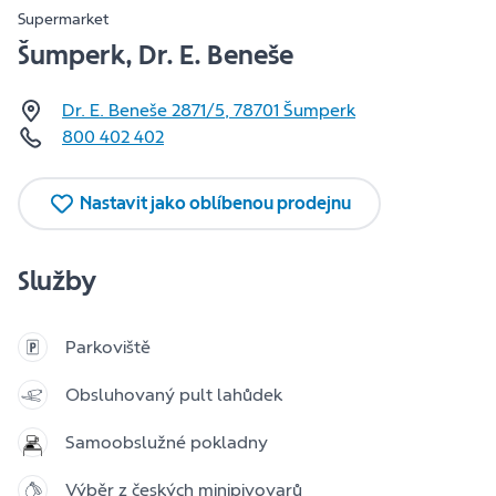
Supermarket
Šumperk, Dr. E. Beneše
Dr. E. Beneše 2871/5
,
78701
Šumperk
800 402 402
Nastavit jako oblíbenou prodejnu
Služby
Parkoviště
Obsluhovaný pult lahůdek
Samoobslužné pokladny
Výběr z českých minipivovarů