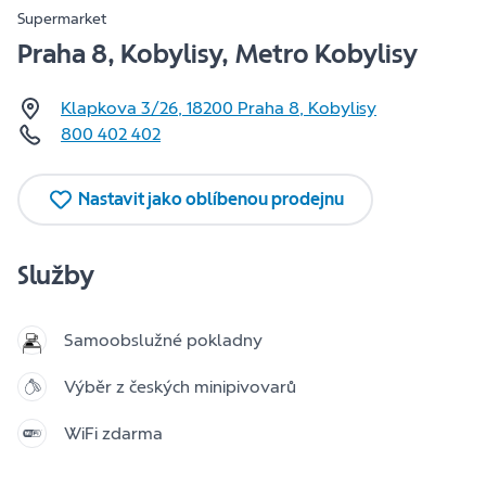
Supermarket
Praha 8, Kobylisy, Metro Kobylisy
Klapkova 3/26
,
18200
Praha 8, Kobylisy
800 402 402
Nastavit jako oblíbenou prodejnu
Služby
Samoobslužné pokladny
Výběr z českých minipivovarů
WiFi zdarma