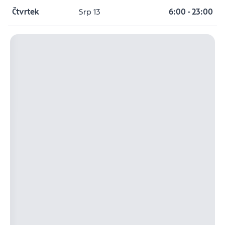
Čtvrtek
Srp 13
6:00
-
23:00