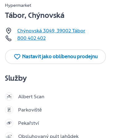
Hypermarket
Tábor, Chýnovská
Chýnovská 3049
,
39002
Tábor
800 402 402
Nastavit jako oblíbenou prodejnu
Služby
Albert Scan
Parkoviště
Pekařství
Obsluhovaný pult lahůdek