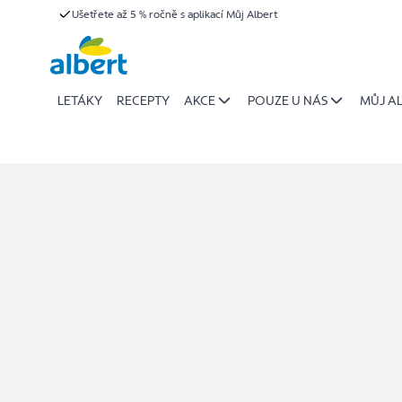
Detail
Ušetřete až 5 % ročně s aplikací Můj Albert
Přeskočit
prodejny
LETÁKY
RECEPTY
AKCE
POUZE U NÁS
MŮJ A