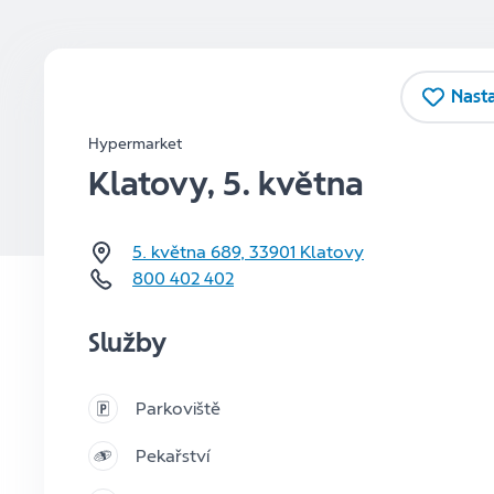
Nasta
Hypermarket
Klatovy, 5. května
5. května 689
,
33901
Klatovy
800 402 402
Služby
Parkoviště
Pekařství