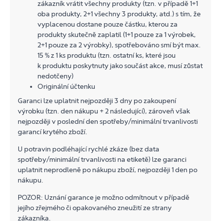
zákazník vrátit všechny produkty (tzn. v případě 1+1
oba produkty, 2+1 všechny 3 produkty, atd.) s tím, že
vyplacenou dostane pouze částku, kterou za
produkty skutečně zaplatil (1+1 pouze za 1 výrobek,
2+1 pouze za 2 výrobky), spotřebováno smí být max.
15 % z 1 ks produktu (tzn. ostatní ks, které jsou
k produktu poskytnuty jako součást akce, musí zůstat
nedotčeny)
Originální účtenku
Garanci lze uplatnit nejpozději 3 dny po zakoupení
výrobku (tzn. den nákupu + 2 následující), zároveň však
nejpozději v poslední den spotřeby/minimální trvanlivosti
garancí krytého zboží.
U potravin podléhající rychlé zkáze (bez data
spotřeby/minimální trvanlivosti na etiketě) lze garanci
uplatnit neprodleně po nákupu zboží, nejpozději 1 den po
nákupu.
POZOR: Uznání garance je možno odmítnout v případě
jejího zřejmého či opakovaného zneužití ze strany
zákazníka.