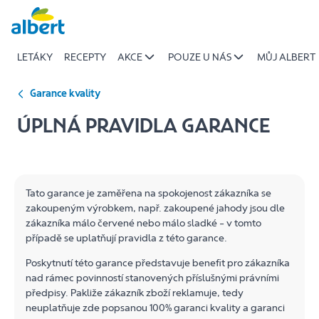
Úplná
Přeskočit
pravidla
reklamace
LETÁKY
RECEPTY
AKCE
POUZE U NÁS
MŮJ ALBERT
|
Albert
Garance kvality
ÚPLNÁ PRAVIDLA GARANCE
Tato garance je zaměřena na spokojenost zákazníka se
zakoupeným výrobkem, např. zakoupené jahody jsou dle
zákazníka málo červené nebo málo sladké – v tomto
případě se uplatňují pravidla z této garance.
Poskytnutí této garance představuje benefit pro zákazníka
nad rámec povinností stanovených příslušnými právními
předpisy. Pakliže zákazník zboží reklamuje, tedy
neuplatňuje zde popsanou 100% garanci kvality a garanci