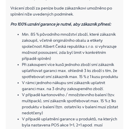
Vrácení zboží za peníze bude zákazníkovi umožněno po
splnění níže uvedených podmínek.
Pro 100% uznání garance je nutné, aby zákazník přinesl:
Min. 85 % původního množství zboží, které zákazník
zakoupil, včetně originálního obalu a etikety
společnost Albert Česká republika s.r.o. si vyhrazuje
možnost posouzení, zda byl limit v konkrétním
případě splněn)
Při zakoupení více kusů jednoho zboží smí zákazník
uplatňovat garanci max. ohledně 3 ks zboží s tím, že
spotřebovat smí zákazník max. 15 % z 1 kusu produktu
V rámci jednoho nákupu smí zákazník uplatnit
garanci max. na 3 druhy zakoupeného zboží.
V případě kartonového / množstevního balení (tzv.
multipack), smí zákazník spotřebovat max. 15 % z 1ks
produktu v balení (tzn. ostatní ks v balení musí zůstat
nedotčeny)
V případě uplatnění garance u produktů, na kterých
byla nastavena POS akce 1+1, 2+1 apod. musí